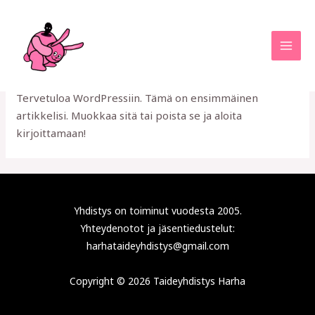
Skip
MAI
to
MEN
MOIKKA MAAILMA!
content
1 Comment
/
Yleinen
/ By
root
Tervetuloa WordPressiin. Tämä on ensimmäinen
artikkelisi. Muokkaa sitä tai poista se ja aloita
kirjoittamaan!
Yhdistys on toiminut vuodesta 2005.
Yhteydenotot ja jäsentiedustelut:
harhataideyhdistys@gmail.com
Copyright © 2026 Taideyhdistys Harha