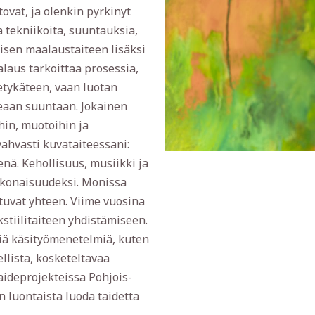
ovat, ja olenkin pyrkinyt
 tekniikoita, suuntauksia,
isen maalaustaiteen lisäksi
alaus tarkoittaa prosessia,
etykäteen, vaan luotan
keaan suuntaan. Jokainen
hin, muotoihin ja
vahvasti kuvataiteessani:
enä. Kehollisuus, musiikki ja
kokonaisuudeksi. Monissa
utuvat yhteen. Viime vuosina
stiilitaiteen yhdistämiseen.
siä käsityömenetelmiä, kuten
ellista, kosketeltavaa
aideprojekteissa Pohjois-
n luontaista luoda taidetta