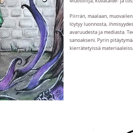
Muotoilija, kuvataide- ja cos
Piirrän, maalaan, muovailen,
löytyy luonnosta, ihmisyyde
avaruudesta ja mediasta. Tee
sanoakseni. Pyrin pitäytymä
kierrätetyissä materiaaleiss