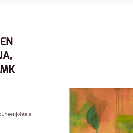
SEN
JA,
AMK
npuheenjohtaja