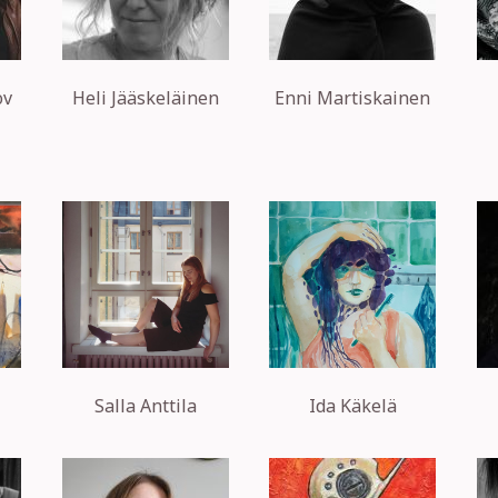
ov
Heli Jääskeläinen
Enni Martiskainen
Salla Anttila
Ida Käkelä