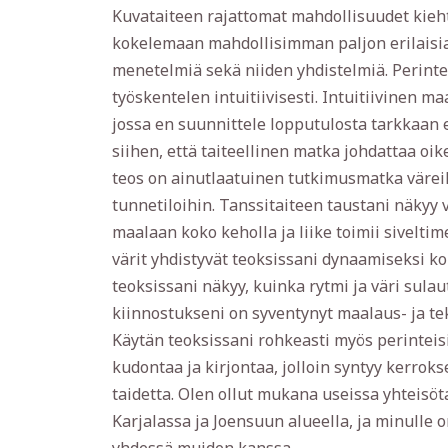
Kuvataiteen rajattomat mahdollisuudet kieht
kokelemaan mahdollisimman paljon erilaisia
menetelmiä sekä niiden yhdistelmiä. Perinte
työskentelen intuitiivisesti. Intuitiivinen ma
jossa en suunnittele lopputulosta tarkkaan 
siihen, että taiteellinen matka johdattaa oi
teos on ainutlaatuinen tutkimusmatka värei
tunnetiloihin. Tanssitaiteen taustani näkyy 
maalaan koko keholla ja liike toimii siveltim
värit yhdistyvät teoksissani dynaamiseksi 
teoksissani näkyy, kuinka rytmi ja väri sula
kiinnostukseni on syventynyt maalaus- ja tek
Käytän teoksissani rohkeasti myös perintei
kudontaa ja kirjontaa, jolloin syntyy kerroks
taidetta. Olen ollut mukana useissa yhteisöt
Karjalassa ja Joensuun alueella, ja minulle o