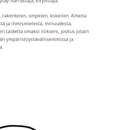
play-harrastaja, kirjoittaja.
 rakentelen, ompelen, kokeilen. Aiheita
stä ja ihmismielestä, minuudesta,
n taidetta omaksi ilokseni, joskus jotain
än ympäristöystävällisemmissä ja
a.