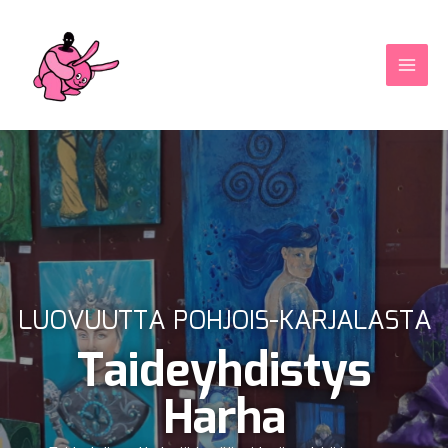
Skip
MAI
to
MEN
content
LUOVUUTTA POHJOIS-KARJALASTA
Taideyhdistys
Harha