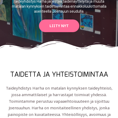
Taideyhdistys Harha järjestää taidenäyttelyitä ja muuta
matalan kynnyksen taidetoimintaa ennakkoluulottomalla
asenteella Joensuun seudulla.
LIITY NYT
TAIDETTA JA YHTEISTOIMINTAA
Taideyhdistys Harha on matalan kynnyksen taideyhteisö,
jossa ammattilaiset ja harrastajat toimivat yhdessä.
Toimintamme perustuu vapaaehtoisuuteen ja sijoittuu
Joensuuhun. Harha on monitaiteellinen yhdistys, jonka
painopiste on kuvataiteessa. Yhteisöllisyys, avoimuus ja