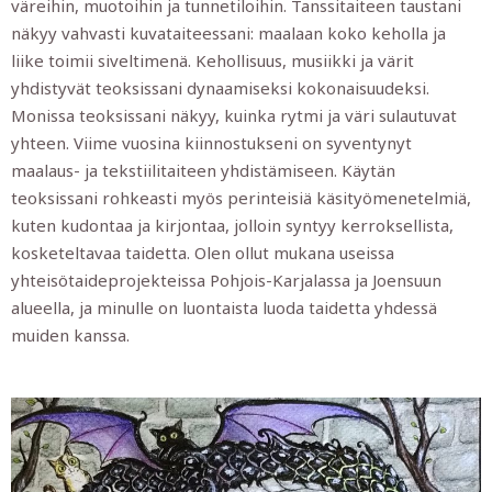
väreihin, muotoihin ja tunnetiloihin. Tanssitaiteen taustani
näkyy vahvasti kuvataiteessani: maalaan koko keholla ja
liike toimii siveltimenä. Kehollisuus, musiikki ja värit
yhdistyvät teoksissani dynaamiseksi kokonaisuudeksi.
Monissa teoksissani näkyy, kuinka rytmi ja väri sulautuvat
yhteen. Viime vuosina kiinnostukseni on syventynyt
maalaus- ja tekstiilitaiteen yhdistämiseen. Käytän
teoksissani rohkeasti myös perinteisiä käsityömenetelmiä,
kuten kudontaa ja kirjontaa, jolloin syntyy kerroksellista,
kosketeltavaa taidetta. Olen ollut mukana useissa
yhteisötaideprojekteissa Pohjois-Karjalassa ja Joensuun
alueella, ja minulle on luontaista luoda taidetta yhdessä
muiden kanssa.