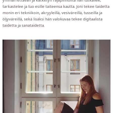
ymmärrettävän ja kätketyn rajapinnoilta hän tutkailee,
tarkastelee ja tuo esille taiteensa kautta. Joni tekee taidetta
monin eri tekniikoin, akryyleillä, vesiväreillä, tusseilla ja
öljyväreillä, sekä lisäksi hän valokuvaa tekee digitaalista
taidetta ja sanataidetta.