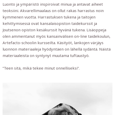
Luonto ja ympäristö inspiroivat minua ja antavat aiheet
teoksiini. Akvarellimaalaus on ollut rakas harrastus noin
kymmenen vuotta. Harrastuksen tukena ja taitojen
kehittymisessä ovat kansalaisopiston taidekurssit ja
Joutsenon opiston kesäkurssit hyvänä tukena. Lisäoppeja
olen ammentanut myös kansainvälisen on-line taidekoulun,
Artefacto-schoolin kursseilta. Käsityöt, lankojen värjäys
luonnon materiaaleja hyödyntäen on lähellä sydäntä. Näistä
materiaaleista on syntynyt muutama tuftaustyö.
”Teen sitä, mikä tekee minut onnelliseksi”.