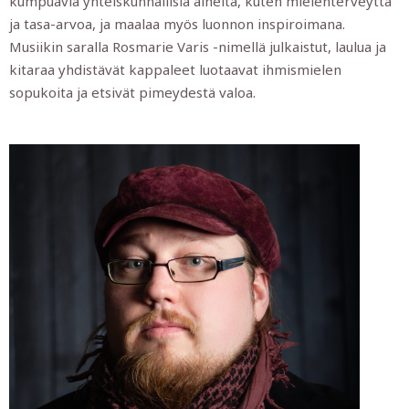
kumpuavia yhteiskunnallisia aiheita, kuten mielenterveyttä
ja tasa-arvoa, ja maalaa myös luonnon inspiroimana.
Musiikin saralla Rosmarie Varis -nimellä julkaistut, laulua ja
kitaraa yhdistävät kappaleet luotaavat ihmismielen
sopukoita ja etsivät pimeydestä valoa.