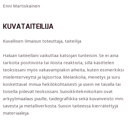
Enni Martiskainen
KUVATAITEILIJA
Kuvallisen ilmaisun toteuttaja, taiteilija
Haluan taiteellani vaikuttaa katsojan tunteisiin. Se ei aina
tarkoita positiivista tai iloista reaktiota, sillä käsittelen
teoksissani myös vakavampiakin aiheita, kuten esimerkiksi
mielenterveyttä ja lajisortoa. Melankolia, menetys ja suru
koskettavat minua hekilökohtaisesti ja usein ne tavalla tai
toisella piilevät teoksissani. Suosikkitekniikoitani ovat
arkyylimaalaus puulle, taidegrafiikka sekä kuvanveisto mm.
savesta ja metalliverkosta. Suosin taiteessa kierrätettyjä
materiaaleja.