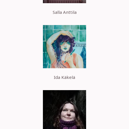
Salla Anttila
Ida Käkelä