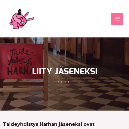
Skip
MAI
to
MEN
content
LIITY JÄSENEKSI
Taideyhdistys Harhan jäseneksi ovat