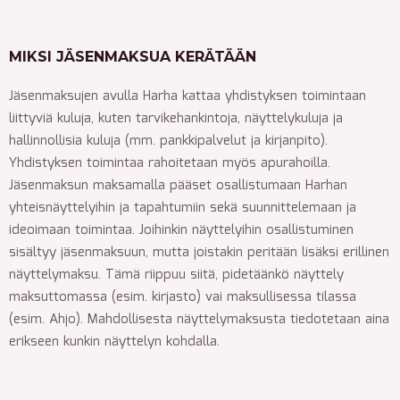
MIKSI JÄSENMAKSUA KERÄTÄÄN
Jäsenmaksujen avulla Harha kattaa yhdistyksen toimintaan
liittyviä kuluja, kuten tarvikehankintoja, näyttelykuluja ja
hallinnollisia kuluja (mm. pankkipalvelut ja kirjanpito).
Yhdistyksen toimintaa rahoitetaan myös apurahoilla.
Jäsenmaksun maksamalla pääset osallistumaan Harhan
yhteisnäyttelyihin ja tapahtumiin sekä suunnittelemaan ja
ideoimaan toimintaa. Joihinkin näyttelyihin osallistuminen
sisältyy jäsenmaksuun, mutta joistakin peritään lisäksi erillinen
näyttelymaksu. Tämä riippuu siitä, pidetäänkö näyttely
maksuttomassa (esim. kirjasto) vai maksullisessa tilassa
(esim. Ahjo). Mahdollisesta näyttelymaksusta tiedotetaan aina
erikseen kunkin näyttelyn kohdalla.