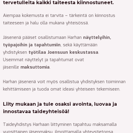
tervetulleita kaikki taiteesta kiinnostuneet.
Aiempaa kokemusta ei tarvita – tärkeintä on kiinnostus
taiteeseen ja halu olla mukana yhteisössä.
Jäsenenä pääset osallistumaan Harhan
näyttelyihin,
työpajoihin ja tapahtumiin
, sekä käyttämään
yhdistyksen
työtilaa Joensuun keskustassa
.
Useimmat näyttelyt ja tapahtumat ovat
jäsenille
maksuttomia
.
Harhan jäsenenä voit myös osallistua yhdistyksen toiminnan
kehittämiseen ja tuoda omat ideasi yhteiseen tekemiseen.
Liity mukaan
ja tule osaksi avointa, luovaa ja
innostavaa taideyhteisöä!
Taideyhdistys Harhaan liittyminen tapahtuu maksamalla
vuosittainen jäsenmaksu, ilmoittamalla yhteystietonsa