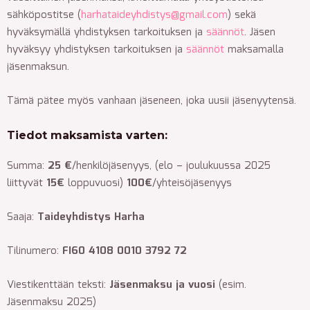
sähköpostitse (
harhataideyhdistys@gmail.com
) sekä
hyväksymällä yhdistyksen tarkoituksen ja
säännöt
. Jäsen
hyväksyy yhdistyksen tarkoituksen ja
säännöt
maksamalla
jäsenmaksun.
Tämä pätee myös vanhaan jäseneen, joka uusii jäsenyytensä.
Tiedot maksamista varten
:
Summa:
25 €
/henkilöjäsenyys, (elo – joulukuussa 2025
liittyvät
15€
loppuvuosi)
100€
/yhteisöjäsenyys
Saaja:
Taideyhdistys Harha
Tilinumero:
FI60 4108 0010 3792 72
Viestikenttään teksti:
Jäsenmaksu ja vuosi
(esim.
Jäsenmaksu 2025)