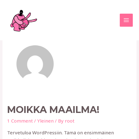
Skip
MAI
to
MEN
content
ROOT
MOIKKA MAAILMA!
1 Comment
/
Yleinen
/ By
root
Tervetuloa WordPressiin. Tämä on ensimmäinen